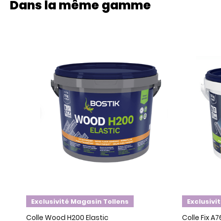
Dans la même gamme
Exclusivité Magasin Tollens
Exclusivi
Colle Wood H200 Elastic
Colle Fix A