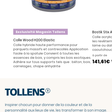
Exclusivité Magasin Tollens
Bostik Sti
Colle acryl
Colle Wood H200 Elastic
les revêtem
Colle hybride haute performance pour
lame ou dal
parquets massifs et contrecollés Application
caoutchouc 
facile à la spatule Convient à toutes les
à partir de
essences de bois, y compris les bois exotiques.
141,61€
Adhère sur tous supports tels que : béton, bois,
carrelages, chape anhydrite
Inspirer chacun pour donner de la couleur et de la
personnalité aux lieux de vie, les transformer à son image.