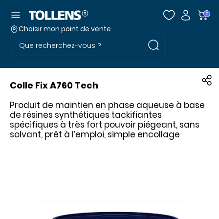
Accéder au menu
0
Choisir mon point de vente
Rechercher dans l
Passer la liste des magasins et aller au pied
Rechercher dans le site
Colle Fix A760 Tech
Produit de maintien en phase aqueuse à base
de résines synthétiques tackifiantes
spécifiques à très fort pouvoir piégeant, sans
solvant, prêt à l’emploi, simple encollage