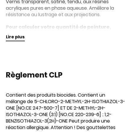
Vernis transparent, satiné, tendu, aux résines
acryliques pures en phase aqueuse. Améliore la
résistance au lustrage et aux projections.
Pour calculer votre quantité de peinture,
utilisez le
Calculateur en ligne
.
Lire plus
Règlement CLP
Contient des produits biocides. Contient un
mélange de 5-CHLORO-2-METHYL-2H-ISOTHIAZOL-3-
ONE [NO.CE 247-500-7] ET DE 2-METHYL-2H-
ISOTHIAZOL-3-ONE (3:1) [NO.CE 220-239-6] ; 1,2-
BENZISOTHIAZOL-3(2H)-ONE Peut produire une
réaction allergique. Attention ! Des gouttelettes