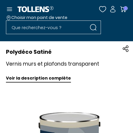
Accéder au menu
0
Choisir mon point de vente
Rechercher dans l
Passer la liste des magasins et aller au pied
Rechercher dans le site
Polydéco Satiné
Vernis murs et plafonds transparent
Voir la description complète