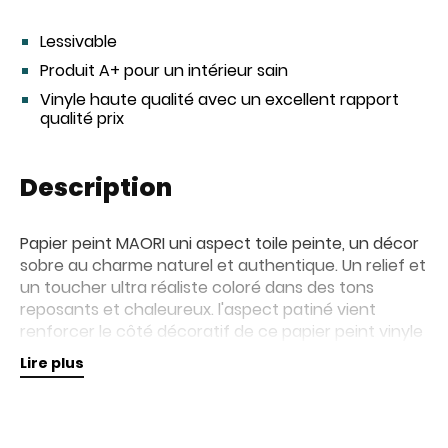
Lessivable
Produit A+ pour un intérieur sain
Vinyle haute qualité avec un excellent rapport
qualité prix
Description
Papier peint MAORI uni aspect toile peinte, un décor
sobre au charme naturel et authentique. Un relief et
un toucher ultra réaliste coloré dans des tons
reposants et chaleureux. l'aspect patiné vient
renforcer le côté décoratif de ce papier peint vinyle
lessivable, résistant à la lumière et facile à poser
Lire plus
grâce à son support intissé.
Retrouvez nos collections de papiers peints en
magasin pour plus d'informations.