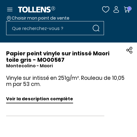
Accéder au menu
0
Choisir mon point de vente
Rechercher dans l
Passer la liste des magasins et aller au pied
Rechercher dans le site
Papier peint vinyle sur intissé Maori
toile gris - MO00567
Montecolino
- Maori
Vinyle sur intissé en 251g/m². Rouleau de 10,05
m par 53 cm.
Voir la description complète