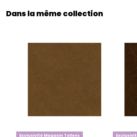
Dans la même collection
Exclusivité Magasin Tollens
Exclusivi