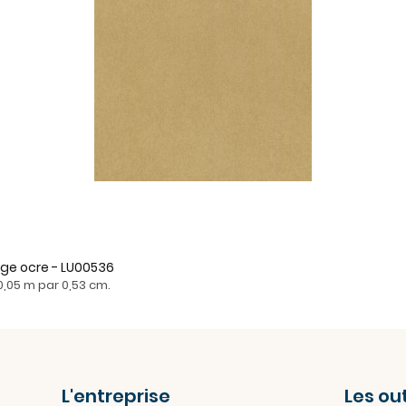
eige ocre - LU00536
0,05 m par 0,53 cm.
L'entreprise
Les out