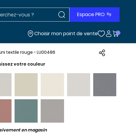
Rechercher dans le site
r dans le site
Espace PRO
Choisir mon point de vente
0
 uni textile rouge - LU00486
sissez votre couleur
usivement en magasin