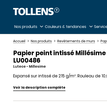
Passer la liste des magasins et aller au 
Nos produits
Couleurs & tendances
Service
Accueil
Nos produits
Revêtements de murs
Pap
Papier peint intissé Millésime 
LU00486
Lutece
- Millesime
Expansé sur intissé de 215 g/m². Rouleau de 10
Voir la description complète