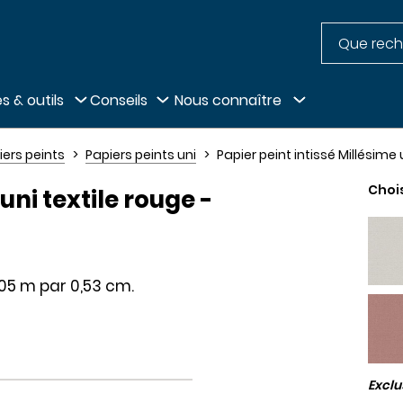
Recherche
pied de page
s & outils
Conseils
Nous connaître
iers peints
Papiers peints uni
Papier peint intissé Millésime
Choi
uni textile rouge -
,05 m par 0,53 cm.
Excl