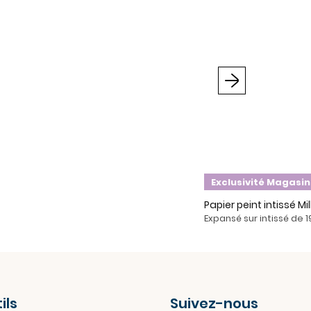
Suivant
Exclusivité Magasin
Papier peint intissé Mi
Expansé sur intissé de 
ils
Suivez-nous