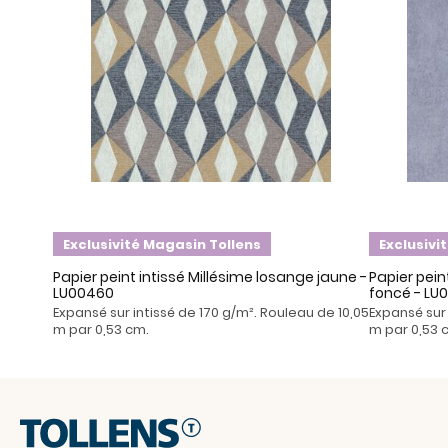
Exclusivité Magasin Tollens
Exclusivi
Papier peint intissé Millésime losange jaune -
Papier pein
LU00460
foncé - LU
Expansé sur intissé de 170 g/m². Rouleau de 10,05
Expansé sur 
m par 0,53 cm.
m par 0,53 