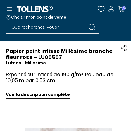
Accéder au menu
0
Choisir mon point de vente
Rechercher dans l
Passer la liste des magasins et aller au pied
Rechercher dans le site
Papier peint intissé Millésime branche
fleur rose - LU00507
Lutece
- Millesime
Expansé sur intissé de 190 g/m². Rouleau de
10,05 m par 0,53 cm.
Voir la description complète