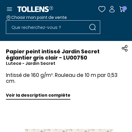
Accéder au menu
0
Choisir mon point de vente
Rechercher dans l
Passer la liste des magasins et aller au pied
Rechercher dans le site
Papier peint intissé Jardin Secret
églantier gris clair - LU00750
Lutece
- Jardin Secret
Intissé de 160 g/m². Rouleau de 10 m par 0,53
cm.
Voir la description complète