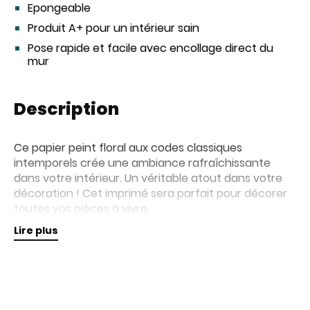
Epongeable
Produit A+ pour un intérieur sain
Pose rapide et facile avec encollage direct du
mur
Description
Ce papier peint floral aux codes classiques
intemporels crée une ambiance rafraîchissante
dans votre intérieur. Un véritable atout dans votre
décoration ! Cet imprimé sera parfait pour décorer
toutes vos pièces à vivre.
Lire plus
Retrouvez nos collections de papiers peints en
magasin pour plus d'informations.