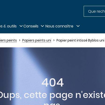
Recherche
pied de page
s & outils
Conseils
Nous connaître
iers peints
Papiers peints uni
Papier peint intissé Byblos un
404
Oups, cette page n'exist