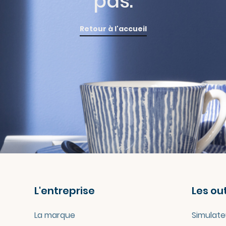
pas.
Retour à l'accueil
L'entreprise
Les out
La marque
Simulate