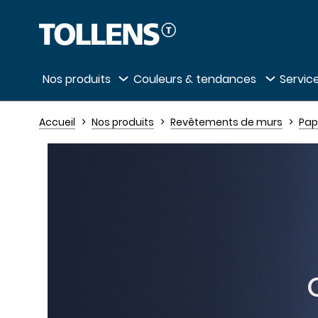
Passer la liste des magasins et aller au 
Nos produits
Couleurs & tendances
Service
Accueil
Nos produits
Revêtements de murs
Pap