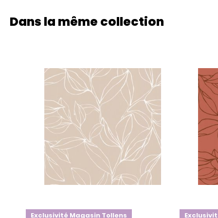
Dans la même collection
Exclusivité Magasin Tollens
Exclusivi