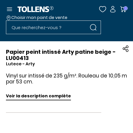
Accéder au menu
0
Choisir mon point de vente
Rechercher dans l
Passer la liste des magasins et aller au pied
Rechercher dans le site
Papier peint intissé Arty patine beige -
LU00413
Lutece
- Arty
Vinyl sur intissé de 235 g/m². Rouleau de 10,05 m
par 53 cm.
Voir la description complète