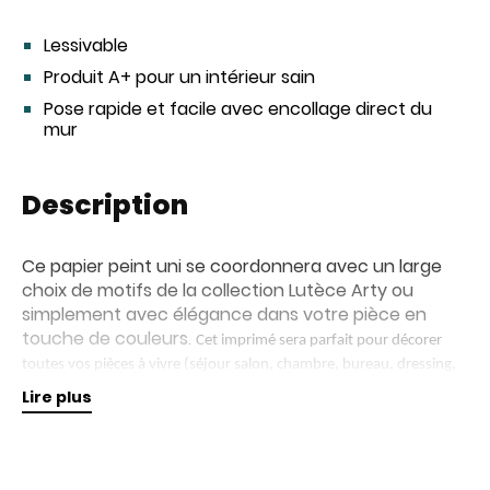
Lessivable
Produit A+ pour un intérieur sain
Pose rapide et facile avec encollage direct du
mur
Description
Ce papier peint uni se coordonnera avec un large
choix de motifs de la collection Lutèce Arty ou
simplement avec élégance dans votre pièce en
touche de couleurs.
Cet imprimé sera parfait pour décorer
toutes vos pièces à vivre (séjour salon, chambre, bureau, dressing,
.
couloir, etc...)
Lire plus
Retrouvez nos collections de papiers peints en
magasin pour plus d'informations.