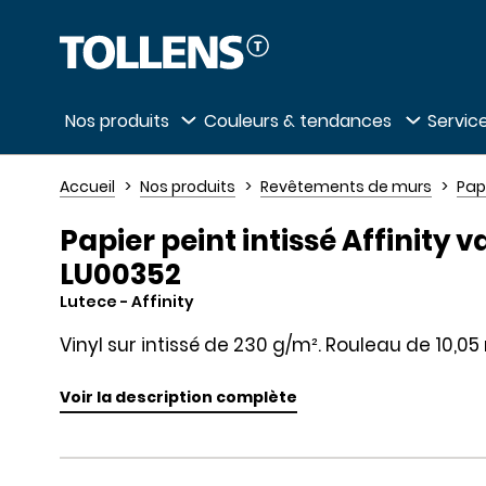
Passer la liste des magasins et aller au 
Nos produits
Couleurs & tendances
Service
Accueil
Nos produits
Revêtements de murs
Pap
Papier peint intissé Affinity v
LU00352
Lutece
- Affinity
Vinyl sur intissé de 230 g/m². Rouleau de 10,0
Voir la description complète