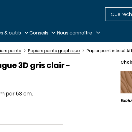
Recherche
pied de page
s & outils
Conseils
Nous connaître
iers peints
Papiers peints graphique
Papier peint intissé Af
Choi
ague 3D gris clair -
5 m par 53 cm.
Excl