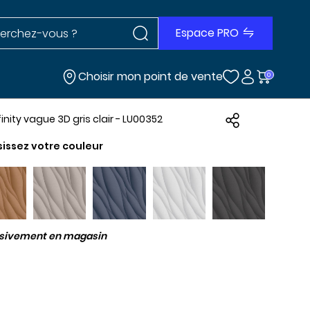
Rechercher dans le site
r dans le site
Espace PRO
Choisir mon point de vente
0
finity vague 3D gris clair - LU00352
sissez votre couleur
usivement en magasin