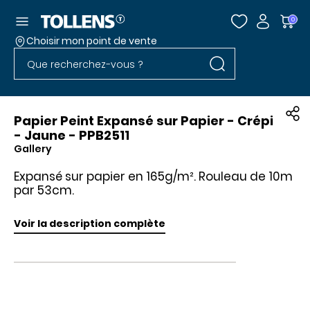
Accéder au menu
0
Choisir mon point de vente
Rechercher dans l
Passer la liste des magasins et aller au pied
Rechercher dans le site
Papier Peint Expansé sur Papier - Crépi
- Jaune - PPB2511
Gallery
Expansé sur papier en 165g/m². Rouleau de 10m
par 53cm.
Voir la description complète