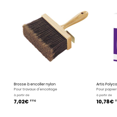
Brosse à encoller nylon
Artis Polyco
Pour travaux d'encollage
Pour papiers
à partir de
à partir de
7,02€
10,78€
TTC
T