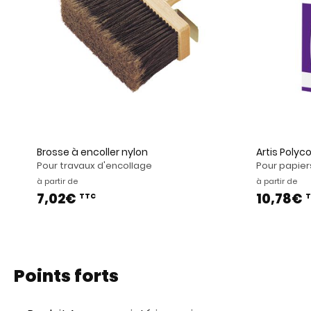
Brosse à encoller nylon
Artis Polyco
Pour travaux d'encollage
Pour papiers
à partir de
à partir de
7,02€
10,78€
TTC
T
Points forts