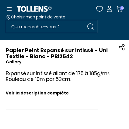
Accéder au menu
0
Choisir mon point de vente
Rechercher dans l
Passer la liste des magasins et aller au pied
Rechercher dans le site
Papier Peint Expansé sur Intissé - Uni
Textile - Blanc - PBI2542
Gallery
Expansé sur intissé allant de 175 à 185g/m².
Rouleau de 10m par 53cm.
Voir la description complète