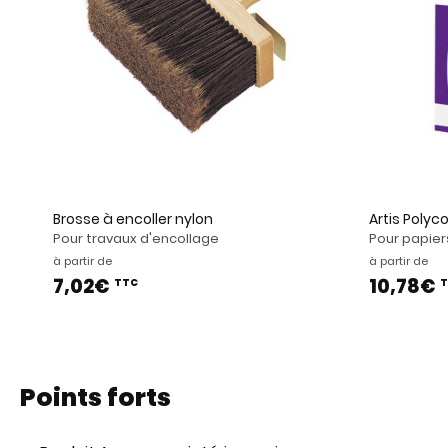
Brosse à encoller nylon
Artis Polyco
Pour travaux d'encollage
Pour papiers
à partir de
à partir de
7,02€
10,78€
TTC
T
Points forts