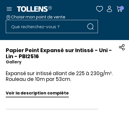
Accéder au menu
0
Choisir mon point de vente
Rechercher dans l
Passer la liste des magasins et aller au pied
Rechercher dans le site
Papier Peint Expansé sur Intissé - Uni -
Lin - PBI2516
Gallery
Expansé sur intissé allant de 225 à 230g/m².
Rouleau de 10m par 53cm.
Voir la description complète