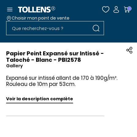
Accéder au menu
0
Choisir mon point de vente
Rechercher dans l
Passer la liste des magasins et aller au pied
Rechercher dans le site
Papier Peint Expansé sur Intissé -
Taloché - Blanc - PBI2578
Gallery
Expansé sur intissé allant de 170 à 190g/m².
Rouleau de 10m par 53cm.
Voir la description complète