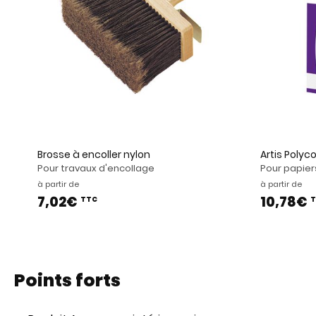
Brosse à encoller nylon
Artis Polyco
Pour travaux d'encollage
Pour papiers
à partir de
à partir de
7,02€
10,78€
TTC
T
Points forts