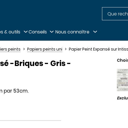
Recherche
pied de page
s & outils
Conseils
Nous connaître
iers peints
Papiers peints uni
Papier Peint Expansé sur Intiss
Choi
sé -Briques - Gris -
0m par 53cm.
Excl