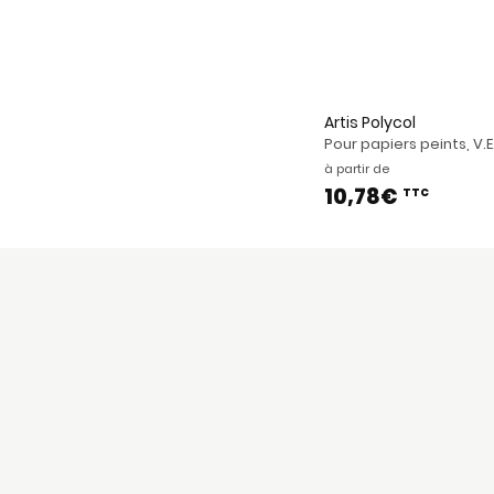
Artis Polycol
Pour papiers peints, V.E.
à partir de
10,78€
TTC