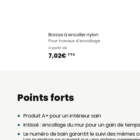
Brosse à encoller nylon
Pour travaux d'encollage
à partir de
7,02€
TTC
Points forts
Produit A+ pour un intérieur sain
Intissé : encollage du mur pour un gain de temps
Le numéro de bain garantit le suivi des mêmes co
Les numéros se suivent sur une même command