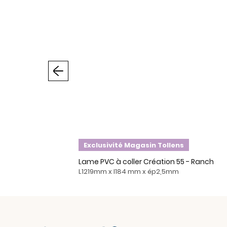
Précédent
Exclusivité Magasin Tollens
Lame PVC à coller Création 55 - Ranch
L1219mm x l184 mm x ép2,5mm