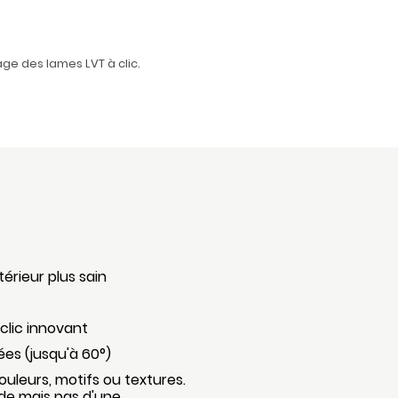
ge des lames LVT à clic.
érieur plus sain
clic innovant
ées (jusqu'à 60°)
uleurs, motifs ou textures.
e mais pas d'une