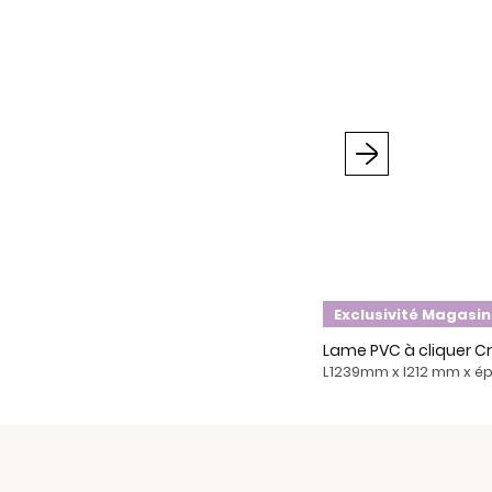
Suivant
Exclusivité Magasin
Lame PVC à cliquer Cr
L1239mm x l212 mm x 