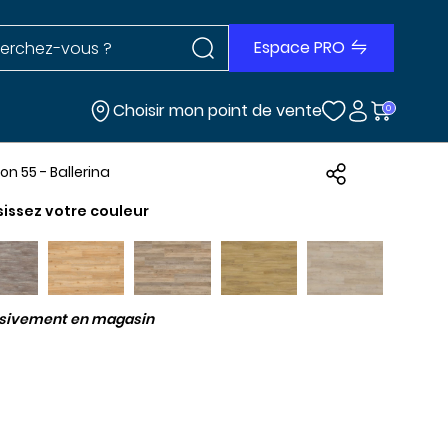
Rechercher dans le site
r dans le site
Espace PRO
Choisir mon point de vente
0
n 55 - Ballerina
sissez votre couleur
usivement en magasin