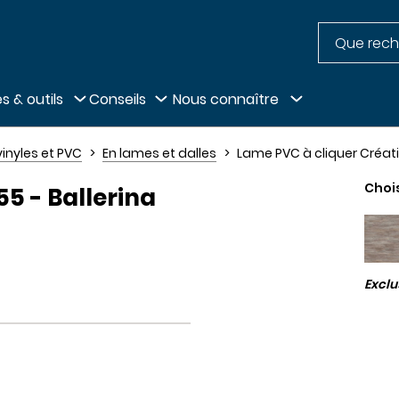
Recherche
pied de page
s & outils
Conseils
Nous connaître
vinyles et PVC
En lames et dalles
Lame PVC à cliquer Créatio
Choi
5 - Ballerina
Excl