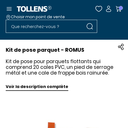
Accéder au menu
0
Choisir mon point de vente
Rechercher dans l
Passer la liste des magasins et aller au pied
Rechercher dans le site
Kit de pose parquet - ROMUS
Kit de pose pour parquets flottants qui
comprend 20 cales PVC, un pied de serrage
métal et une cale de frappe bois rainurée.
Voir la description complète