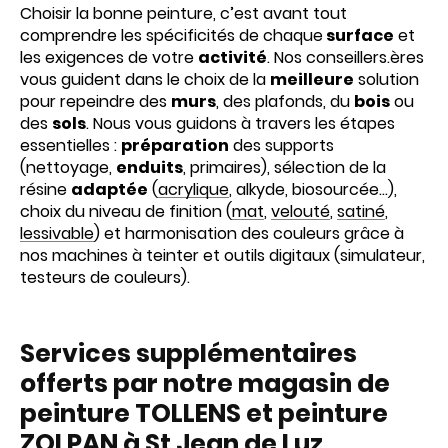
Choisir la bonne peinture, c’est avant tout
comprendre les spécificités de chaque
surface
et
les exigences de votre
activité
. Nos conseillers.ères
vous guident dans le choix de la
meilleure
solution
pour repeindre des
murs
, des plafonds, du
bois
ou
des
sols
. Nous vous guidons à travers les étapes
essentielles :
préparation
des supports
(nettoyage,
enduits
, primaires), sélection de la
résine
adaptée
(
acrylique
, alkyde, biosourcée…),
choix du niveau de finition (
mat
,
velouté
,
satiné
,
lessivable
) et harmonisation des couleurs grâce à
nos machines à teinter et outils digitaux (simulateur,
testeurs de couleurs).
Services supplémentaires
offerts par notre magasin de
peinture TOLLENS et peinture
ZOLPAN à St Jean de Luz