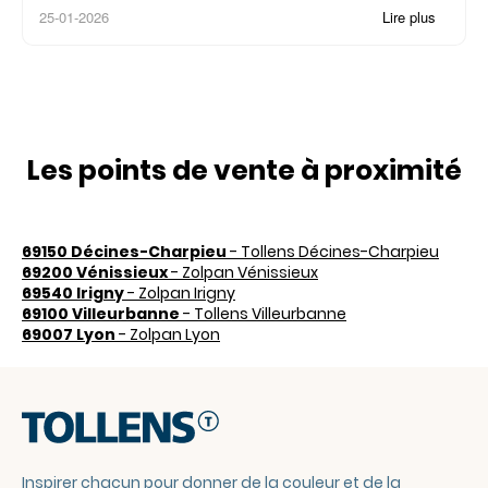
25-01-2026
Lire plus
Les points de vente à proximité
69150 Décines-Charpieu
- Tollens Décines-Charpieu
69200 Vénissieux
- Zolpan Vénissieux
69540 Irigny
- Zolpan Irigny
69100 Villeurbanne
- Tollens Villeurbanne
69007 Lyon
- Zolpan Lyon
Inspirer chacun pour donner de la couleur et de la