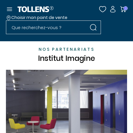
Accéder au menu
0
Choisir mon point de vente
Rechercher dans l
Passer la liste des magasins et aller au pied
Rechercher dans le site
NOS PARTENARIATS
Institut Imagine