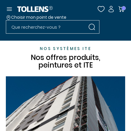
Accéder au menu
0
Choisir mon point de vente
Rechercher dans l
Passer la liste des magasins et aller au pied
Rechercher dans le site
NOS SYSTÈMES ITE
Nos offres produits,
peintures et ITE