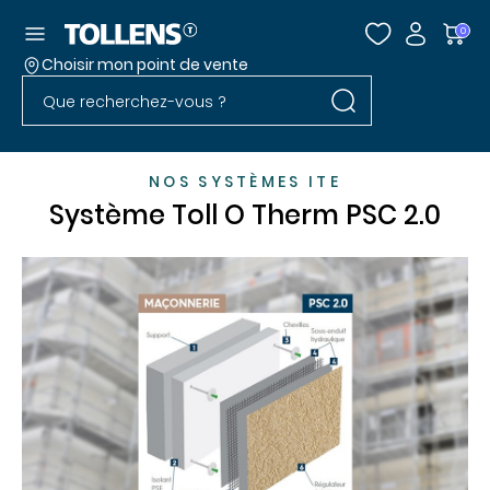
Accéder au menu
0
Choisir mon point de vente
Rechercher dans l
Passer la liste des magasins et aller au pied
Rechercher dans le site
NOS SYSTÈMES ITE
Système Toll O Therm PSC 2.0