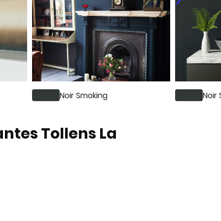
Noir Smoking
Noir
antes Tollens La