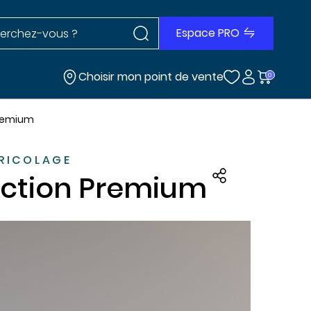
Rechercher dans le site
r dans le site
Espace PRO
Choisir mon point de vente
0
Premium
BRICOLAGE
lection Premium