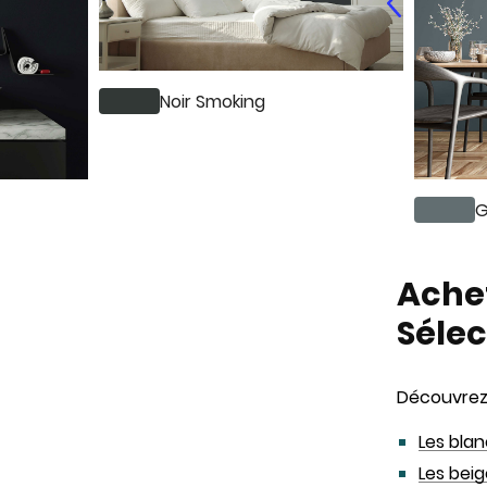
Noir Smoking
G
Achet
Séle
Découvrez 
Les blan
Les bei