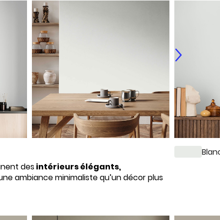
Blan
inent des
intérieurs élégants,
n une ambiance minimaliste qu’un décor plus