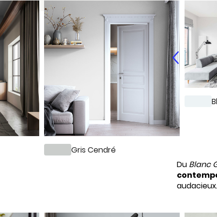
B
Gris Cendré
Du
Blanc G
contempo
audacieux