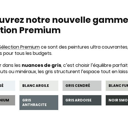
uvrez notre nouvelle gamme 
ction Premium
 Sélection Premium
ce sont des peintures ultra couvrantes,
s pour tous les budgets.
r dans les
nuances de gris
, c’est choisir l’équilibre par
ruts ou minéraux, les gris structurent l’espace tout en laissa
SÉ
BLANC ARGILE
GRIS CENDRÉ
BLANC FU
INIUM
GRIS
GRIS ARDOISE
NOIR SMO
ANTHRACITE