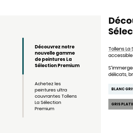
Déco
Séle
Découvrez notre
Tollens La
nouvelle gamme
accessible
de peintures La
Sélection Premium
S’immerge
délicats, b
Achetez les
BLANC GRI
peintures ultra
couvrantes Tollens
La Sélection
GRIS PLAT
Premium