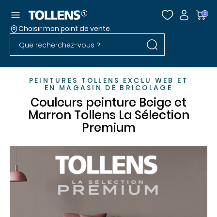
Accéder au menu
0
Choisir mon point de vente
Rechercher dans l
Passer la liste des magasins et aller au pied
Rechercher dans le site
PEINTURES TOLLENS EXCLU WEB ET
EN MAGASIN DE BRICOLAGE
Couleurs peinture Beige et
Marron Tollens La Sélection
Premium