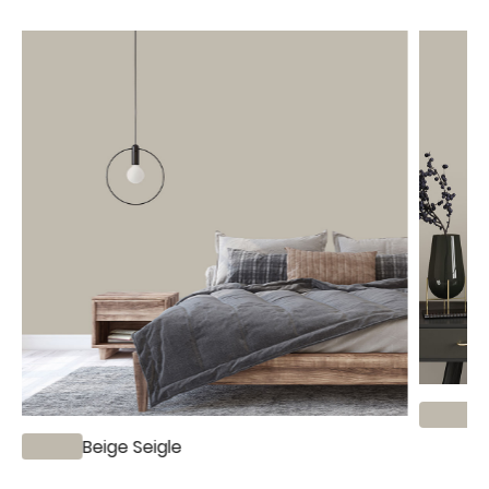
B
Beige Seigle