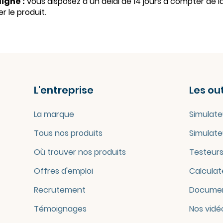
ligne :
vous disposez d’un délai de 14 jours à compter de la
r le produit.
L'entreprise
Les out
La marque
Simulate
Tous nos produits
Simulate
Où trouver nos produits
Testeurs
Offres d'emploi
Calculat
Recrutement
Documen
Témoignages
Nos vidé