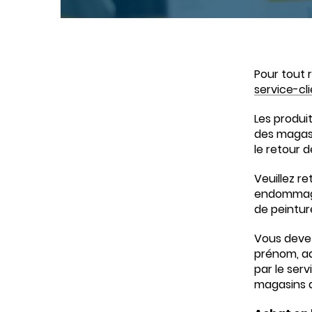
Pour tout 
service-c
Les produi
des magasi
le retour d
Veuillez r
endommagé 
de peintur
Vous devez
prénom, a
par le serv
magasins 