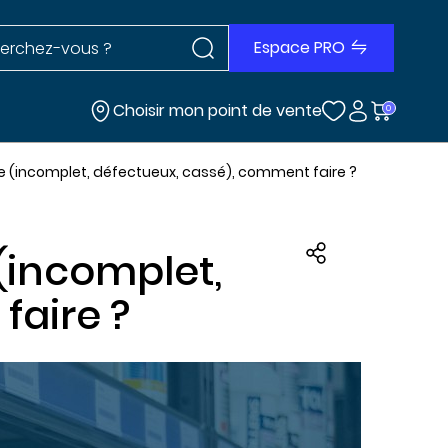
Rechercher dans le site
r dans le site
Espace PRO
Choisir mon point de vente
0
le (incomplet, défectueux, cassé), comment faire ?
(incomplet,
faire ?