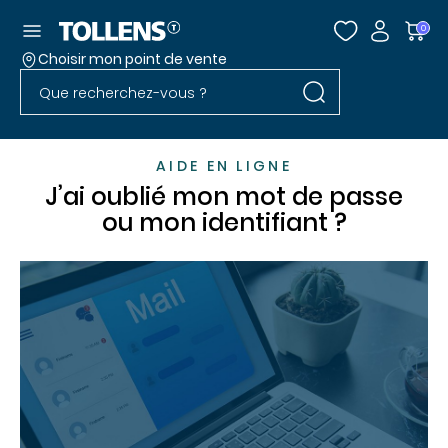
Accéder au menu
0
Choisir mon point de vente
Rechercher dans l
Passer la liste des magasins et aller au pied
Rechercher dans le site
AIDE EN LIGNE
J’ai oublié mon mot de passe
ou mon identifiant ?