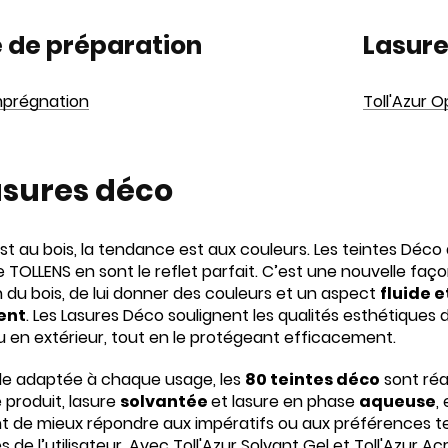
 de préparation
Lasure
Imprégnation
Toll'Azur 
asures déco
st au bois, la tendance est aux couleurs. Les teintes Déc
e TOLLENS en sont le reflet parfait. C’est une nouvelle faç
 du bois, de lui donner des couleurs et un aspect
fluide e
ent
. Les Lasures Déco soulignent les qualités esthétiques d
ou en extérieur, tout en le protégeant efficacement.
le adaptée à chaque usage, les
80 teintes déco
sont réa
 produit, lasure
solvantée
et lasure en phase
aqueuse
, 
 de mieux répondre aux impératifs ou aux préférences t
 de l’utilisateur. Avec Toll'Azur Solvant Gel et Toll'Azur Acr