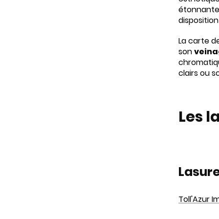
étonnante 
disposition
La carte de
son
vein
chromatiqu
clairs ou 
Les l
Lasure
Toll'Azur 