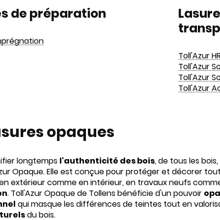
s de préparation
Lasure
trans
Imprégnation
Toll'Azur H
Toll'Azur S
Toll'Azur S
Toll'Azur A
lasures opaques
ifier longtemps
l'authenticité des bois
, de tous les bois,
Azur Opaque. Elle est conçue pour protéger et décorer tout
en extérieur comme en intérieur, en travaux neufs comm
on
. Toll'Azur Opaque de Tollens bénéficie d'un pouvoir
opa
nnel
qui masque les différences de teintes tout en valoris
aturels
du bois.