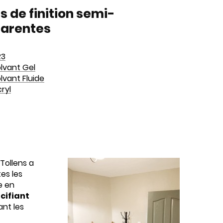
s de finition semi-
parentes
R3
olvant Gel
olvant Fluide
cryl
 Tollens a
es les
e en
cifiant
ant les