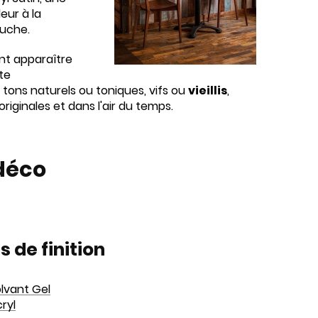
eur à la
ouche.
ant apparaître
te
 tons naturels ou toniques, vifs ou
vieillis
,
iginales et dans l'air du temps.
 déco
s de finition
olvant Gel
cryl