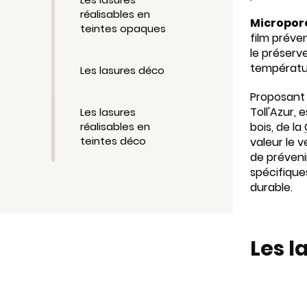
réalisables en
Micropore
teintes opaques
film préven
le préserv
températur
Les lasures déco
Proposant 
Toll'Azur, 
Les lasures
réalisables en
bois, de la
teintes déco
valeur le 
de préveni
spécifiques
durable.
Les l