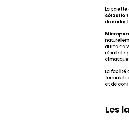
La palette
sélection
de s'adapt
Micropor
naturelleme
durée de vi
résultat o
climatiques 
La facilité
formulati
et de conf
Les l