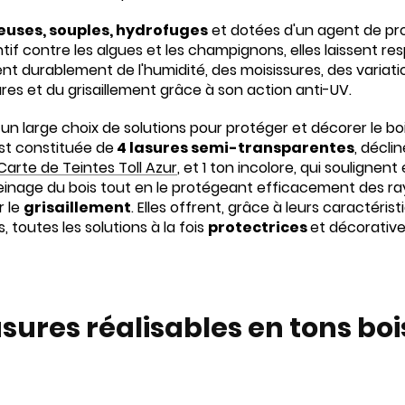
uses, souples, hydrofuges
et dotées d'un agent de pr
tif contre les algues et les champignons, elles laissent resp
ent durablement de l'humidité, des moisissures, des variati
es et du grisaillement grâce à son action anti-UV.
un large choix de solutions pour protéger et décorer le b
est constituée de
4 lasures semi-transparentes
, décli
Carte de Teintes Toll Azur
, et 1 ton incolore, qui soulignen
veinage du bois tout en le protégeant efficacement des ra
r le
grisaillement
. Elles offrent, grâce à leurs caractéris
, toutes les solutions à la fois
protectrices
et décorative
asures réalisables en tons boi