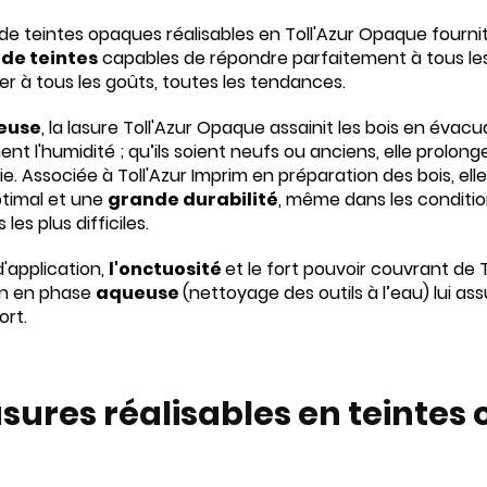
 de teintes opaques réalisables en Toll'Azur Opaque fourn
 de teintes
capables de répondre parfaitement à tous les
er à tous les goûts, toutes les tendances.
euse
, la lasure Toll'Azur Opaque assainit les bois en évac
nt l'humidité ; qu’ils soient neufs ou anciens, elle prolonge
e. Associée à Toll'Azur Imprim en préparation des bois, ell
ptimal et une
grande durabilité
, même dans les conditi
les plus difficiles.
 d'application,
l'onctuosité
et le fort pouvoir couvrant de 
on en phase
aqueuse
(nettoyage des outils à l’eau) lui a
ort.
asures réalisables en teinte