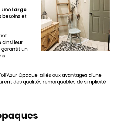
it une
large
 besoins et
uant
 ainsi leur
e garantit un
ons
Toll'Azur Opaque, alliés aux avantages d'une
ssurent des qualités remarquables de simplicité
s opaques