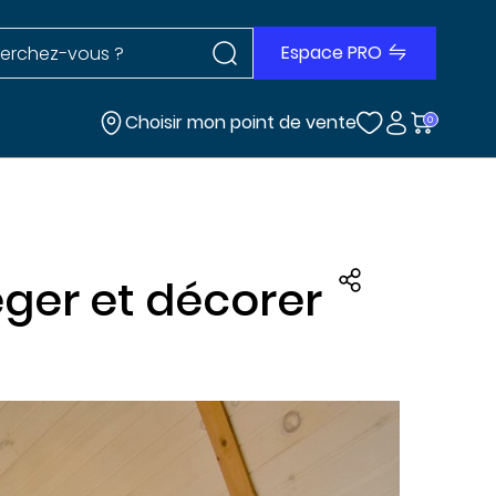
Rechercher dans le site
r dans le site
Espace PRO
Choisir mon point de vente
0
téger et décorer