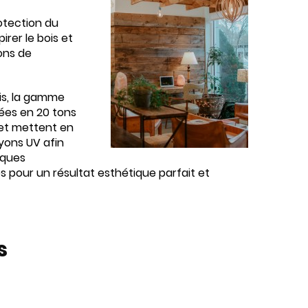
otection du
irer le bois et
ons de
ois, la gamme
nées en 20 tons
t et mettent en
yons UV afin
tiques
s pour un résultat esthétique parfait et
s