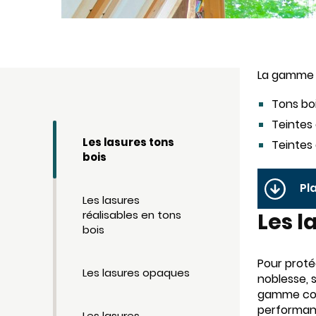
La gamme d
Tons bo
Teintes
Les lasures tons
Teintes
bois
Pl
Les lasures
réalisables en tons
Les l
bois
Pour proté
Les lasures opaques
noblesse, 
gamme com
performant
Les lasures