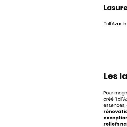
Lasure
Toll'Azur 
Les 
Pour magn
créé Toll'
essences, 
rénovati
exceptio
reliefs n