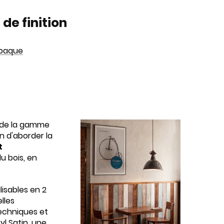
 de finition
Opaque
o de la gamme
on d'aborder la
t
u bois, en
lisables en 2
elles
echniques et
yl Satin, une