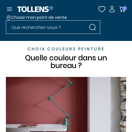
Accéder au menu
0
Choisir mon point de vente
Rechercher dans l
Passer la liste des magasins et aller au pied
Rechercher dans le site
CHOIX COULEURS PEINTURE
Quelle couleur dans un
bureau ?