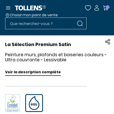
Accéder au menu
0
Choisir mon point de vente
Rechercher dans l
Passer la liste des magasins et aller au pied
Rechercher dans le site
La Sélection Premium Satin
Peinture murs, plafonds et boiseries couleurs -
Ultra couvrante - Lessivable
Voir la description complète