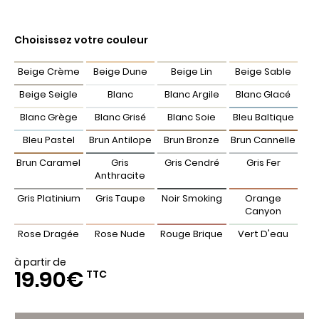
Choisissez votre couleur
Beige Crème
Beige Dune
Beige Lin
Beige Sable
Beige Seigle
Blanc
Blanc Argile
Blanc Glacé
Blanc Grège
Blanc Grisé
Blanc Soie
Bleu Baltique
Bleu Pastel
Brun Antilope
Brun Bronze
Brun Cannelle
Brun Caramel
Gris
Gris Cendré
Gris Fer
Anthracite
Gris Platinium
Gris Taupe
Noir Smoking
Orange
Canyon
Rose Dragée
Rose Nude
Rouge Brique
Vert D'eau
Vert Opaline
Vert Paon
Vert Pastel
Vert Sapin
à partir de
19.90€
TTC