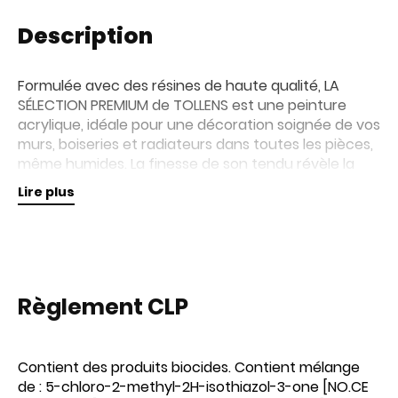
Description
Formulée avec des résines de haute qualité, LA
SÉLECTION PREMIUM de TOLLENS est une peinture
acrylique, idéale pour une décoration soignée de vos
murs, boiseries et radiateurs dans toutes les pièces,
même humides. La finesse de son tendu révèle la
profondeur de chaque teinte. Son haut rendement
Lire plus
améliore l'efficacité de votre projet peinture.
Règlement CLP
Contient des produits biocides. Contient mélange
de : 5-chloro-2-methyl-2H-isothiazol-3-one [NO.CE