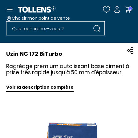
Accéder au menu
0
Choisir mon point de vente
Rechercher dans l
Passer la liste des magasins et aller au pied
Rechercher dans le site
Uzin NC 172 BiTurbo
Ragréage premium autolissant base ciment à
prise très rapide jusqu'à 50 mm d'épaisseur.
Voir la description complète