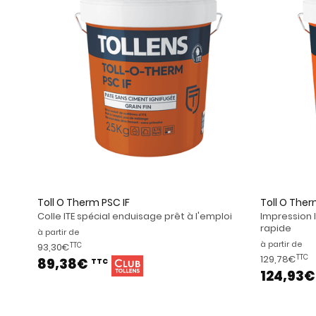
Toll O Therm PSC IF
Toll O The
Colle ITE spécial enduisage prêt à l'emploi
Impression I
rapide
à partir de
à partir de
93,30€
TTC
129,78€
TTC
89,38€
TTC
124,93