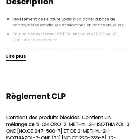
Description
Revêtement de Peinture Epais à Talocher à base de
copolymères acryliques et siloxanes en phase aqueuse.
Finition des systèmes d’ITE Tollens sous ATE, ETE ou AT.
Consulter ces derniers.
Protection et décoration des façades (classe D3 selon NFT
36-005).
Lire plus
Rénovation d’anciens systèmes d’ITE : Nous consulter.
Règlement CLP
Contient des produits biocides. Contient un
mélange de 5-CHLORO-2-METHYL-2H-ISOTHIAZOL-3-
ONE [NO.CE 247-500-7] ET DE 2-METHYL-2H-
ISOTHIAZOL-3-ONE (3:1) [NO.CE 220-239-6], 1,2-