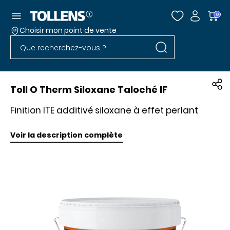
Accéder au menu
0
Choisir mon point de vente
Rechercher dans l
Passer la liste des magasins et aller au pied
Rechercher dans le site
Toll O Therm Siloxane Taloché IF
Finition ITE additivé siloxane à effet perlant
Voir la description complète