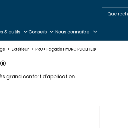
Recherche
pied de page
s & outils
Conseils
Nous connaître
age
Extérieur
PRO+ Façade HYDRO PLIOLITE®
E®
ès grand confort d’application