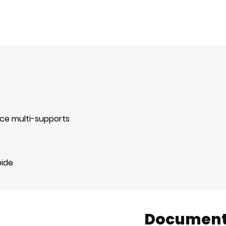
nce multi-supports
pide
Document