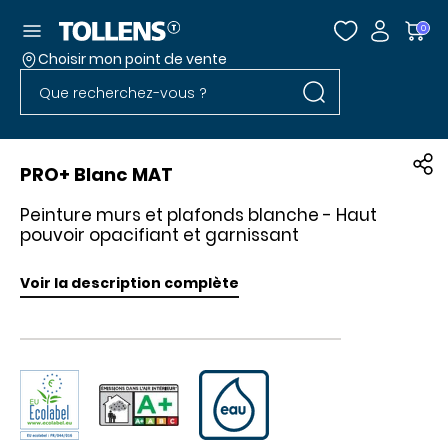
Accéder au menu
0
Choisir mon point de vente
Rechercher dans l
Passer la liste des magasins et aller au pied
Rechercher dans le site
PRO+ Blanc MAT
Peinture murs et plafonds blanche - Haut
pouvoir opacifiant et garnissant
Voir la description complète