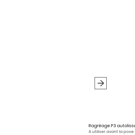
Suivant
Ragréage P3 autolissan
A utiliser avant la po