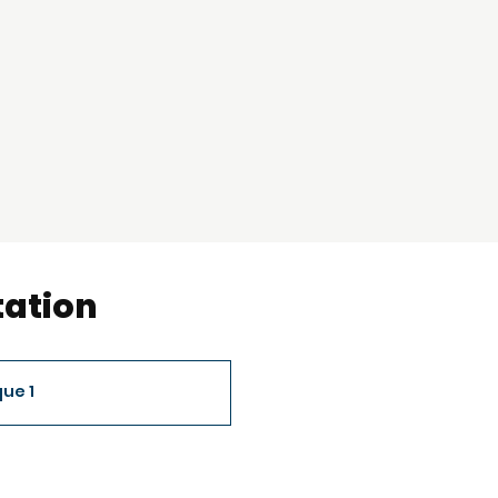
ation
ue 1