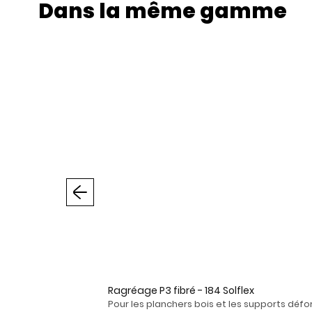
Dans la même gamme
Précédent
Ragréage P3 fibré - 184 Solflex
Pour les planchers bois et les supports déf