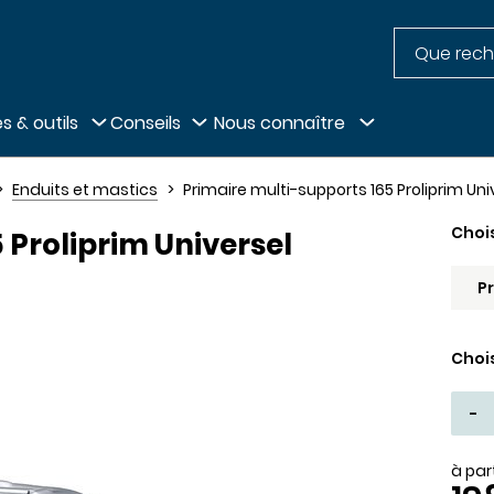
Recherche
pied de page
s & outils
Conseils
Nous connaître
Enduits et mastics
Primaire multi-supports 165 Proliprim Uni
Choi
 Proliprim Universel
Choi
-
à par