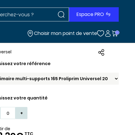
Rechercher dans le site
r dans le site
Espace PRO
Choisir mon point de vente
0
versel
sissez votre référence
sissez votre quantité
+
tir de
TTC