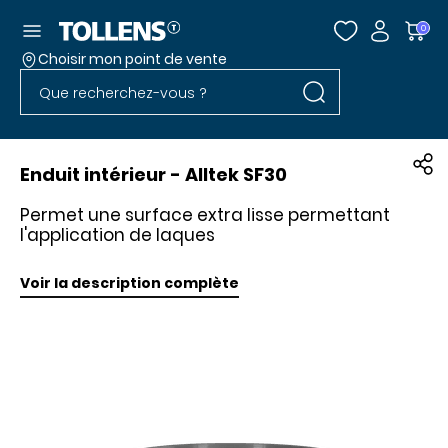
Accéder au menu
0
Choisir mon point de vente
Rechercher dans l
Passer la liste des magasins et aller au pied
Rechercher dans le site
Enduit intérieur - Alltek SF30
Permet une surface extra lisse permettant
l'application de laques
Voir la description complète