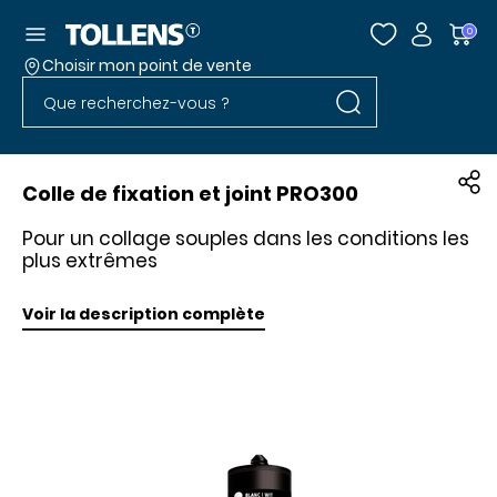
Accéder au menu
0
Choisir mon point de vente
Rechercher dans l
Passer la liste des magasins et aller au pied
Rechercher dans le site
Colle de fixation et joint PRO300
Pour un collage souples dans les conditions les
plus extrêmes
Voir la description complète