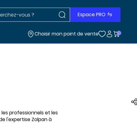
Rechercher dans le site
r dans le site
Espace PRO
Choisir mon point de vente
0
les professionnels et les
de l'expertise Zolpan à