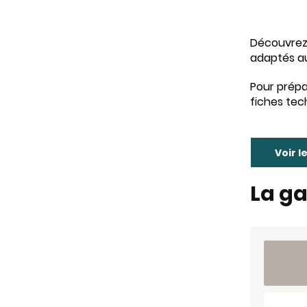
Découvrez 
adaptés au
Pour prépa
fiches tec
Voir l
La g