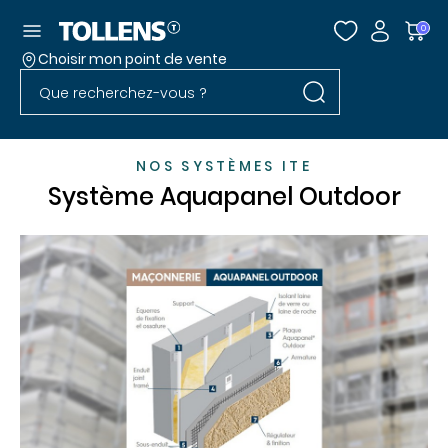
Accéder au menu
0
Choisir mon point de vente
Rechercher dans l
Passer la liste des magasins et aller au pied
Rechercher dans le site
NOS SYSTÈMES ITE
Système Aquapanel Outdoor