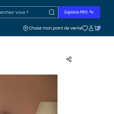
Rechercher dans le site
r dans le site
Espace PRO
Choisir mon point de vente
0