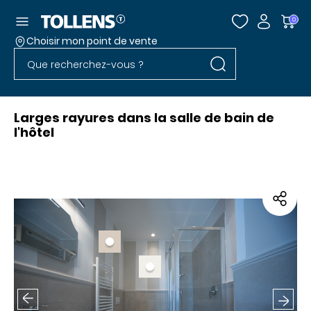
Accéder au menu
0
Choisir mon point de vente
Rechercher dans l
Passer la liste des magasins et aller au pied
Rechercher dans le site
Larges rayures dans la salle de bain de
l'hôtel
Inspiration précédente
Inspi