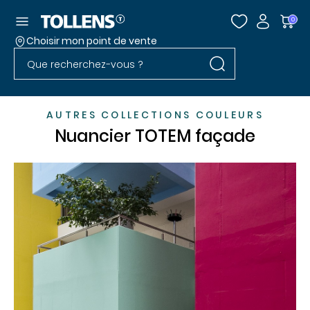
Accéder au menu
0
Choisir mon point de vente
Rechercher dans l
Passer la liste des magasins et aller au pied
Rechercher dans le site
AUTRES COLLECTIONS COULEURS
Nuancier TOTEM façade