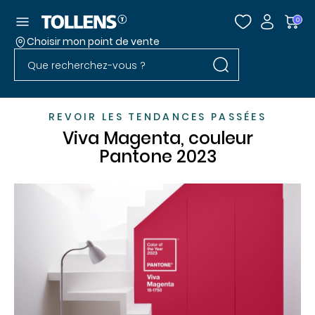
Accéder au menu
0
Choisir mon point de vente
Rechercher dans l
Passer la liste des magasins et aller au pied
Rechercher dans le site
REVOIR LES TENDANCES PASSÉES
Viva Magenta, couleur
Pantone 2023