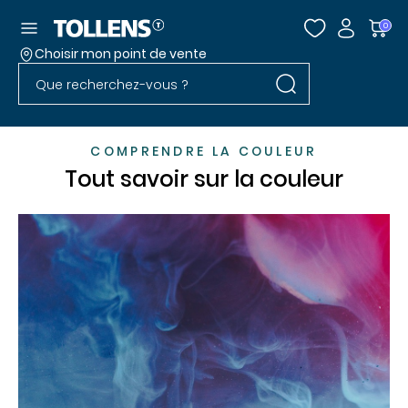
Accéder au menu
0
Choisir mon point de vente
Rechercher dans l
Passer la liste des magasins et aller au pied
Rechercher dans le site
COMPRENDRE LA COULEUR
Tout savoir sur la couleur