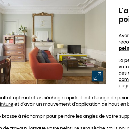
L'
pe
Avan
reco
pei
La pe
votr
des 
comm
page
sultat optimal et un séchage rapide, il est d'usage de pei
inture
et d'avoir un mouvement d'application de haut en 
ne brosse à réchampir pour peindre les angles de votre supp
in de travaux, lorsque votre peinture sera sèche, vous pou