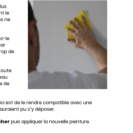
lus
nt le
es ne
ez-le
par
rop de
toute
’eau
ce de
ici est de le rendre compatible avec une
i auraient pu s’y déposer.
cher
puis appliquer la nouvelle peinture.