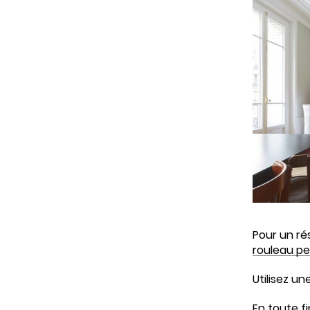
Pour un ré
rouleau pe
Utilisez u
En toute f