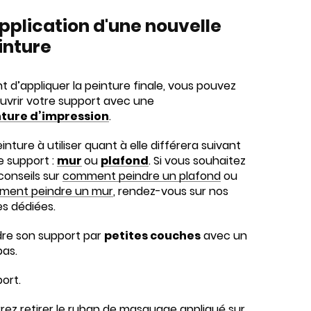
application d'une
nouvelle
inture
t d’appliquer la peinture finale, vous pouvez
uvrir votre support avec une
nture d’impression
.
inture à utiliser quant à elle différera suivant
e support :
mur
ou
plafond
. Si vous souhaitez
conseils sur
comment peindre un plafond
ou
ent peindre un mur
, rendez-vous sur nos
s dédiées.
ndre son support par
petites couches
avec un
bas.
ort.
rrez retirer le ruban de masquage appliqué sur