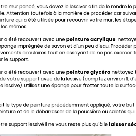
tre mur poncé, vous devez le lessiver afin de le rendre le p
ble. Attention toutefois à la manière de procéder car suiva
inture qui a été utilisée pour recouvrir votre mur, les étap
 les mêmes.
ur a été recouvert avec une
peinture acrylique
, nettoy
éponge imprégnée de savon et d’un peu d’eau. Procéder 
vements circulaires tout en essayant de ne pas exercer t
r le support.
ur a été recouvert avec une
peinture glycéro
nettoyez 
 de votre support avec de la lessive (comptez environ 1L d
e lessive). Utilisez une éponge pour frotter toute la surfa
it le type de peinture précédemment appliqué, votre but 
einture et de le débarrasser de la poussière ou saletés qu
tre support lessivé il ne vous reste plus qu’à le
laisser sé