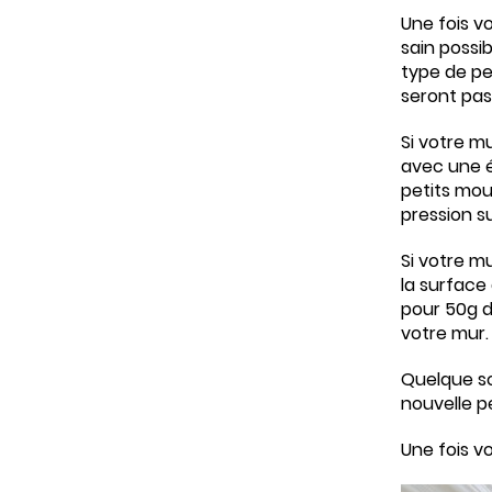
Une fois vo
sain possi
type de pe
seront pas
Si votre m
avec une 
petits mou
pression su
Si votre m
la surface
pour 50g d
votre mur.
Quelque so
nouvelle p
Une fois vo