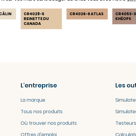
CÂLIN
CR4028-5
CR4026-6 ATLAS
CR4053-
REINETTE DU
KHÉOPS
CANADA
L'entreprise
Les out
La marque
Simulate
Tous nos produits
Simulate
Où trouver nos produits
Testeurs
Offres d'emploi
Calculat