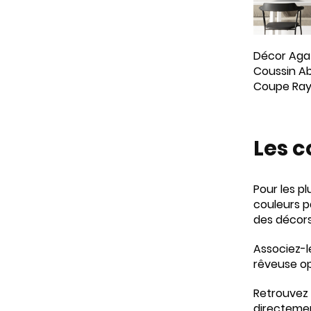
Décor Aga
Coussin A
Coupe Ra
Les c
Pour les p
couleurs p
des décor
Associez-l
rêveuse o
Retrouvez 
directeme