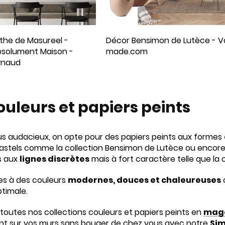
the de Masureel -
Décor Bensimon de Lutèce - V
bsolument Maison -
made.com
ynaud
ouleurs et papiers peints
lus audacieux, on opte pour des papiers peints aux formes
astels comme la collection Bensimon de Lutèce ou encore 
s aux
lignes discrètes
mais à fort caractère telle que la
es à des couleurs
modernes, douces et chaleureuses
ptimale.
toutes nos collections couleurs et papiers peints en
maga
nt sur vos murs sans bouger de chez vous avec notre
Sim