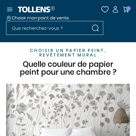
Accéder au menu
0
Choisir mon point de vente
Rechercher dans l
Passer la liste des magasins et aller au pied
Rechercher dans le site
CHOISIR UN PAPIER PEINT,
REVÊTEMENT MURAL
Quelle couleur de papier
peint pour une chambre ?