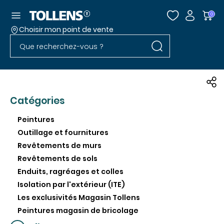
Accéder au menu
0
Choisir mon point de vente
Rechercher dans l
Passer la liste des magasins et aller au pied
Rechercher dans le site
Catégories
Peintures
Outillage et fournitures
Revêtements de murs
Revêtements de sols
Enduits, ragréages et colles
Isolation par l'extérieur (ITE)
Les exclusivités Magasin Tollens
Peintures magasin de bricolage