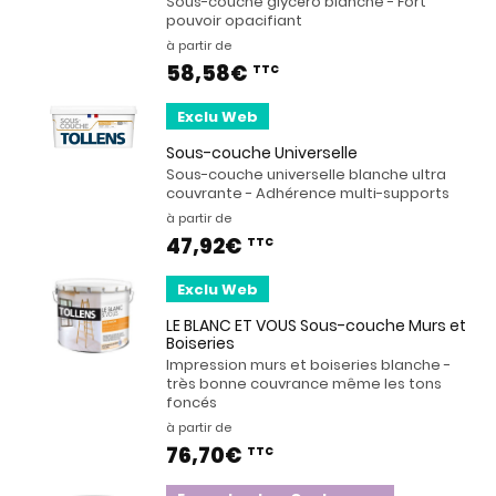
Sous-couche glycéro blanche - Fort
pouvoir opacifiant
à partir de
58,58€
TTC
Exclu Web
Sous-couche Universelle
Sous-couche universelle blanche ultra
couvrante - Adhérence multi-supports
à partir de
47,92€
TTC
Exclu Web
LE BLANC ET VOUS Sous-couche Murs et
Boiseries
Impression murs et boiseries blanche -
très bonne couvrance même les tons
foncés
à partir de
76,70€
TTC