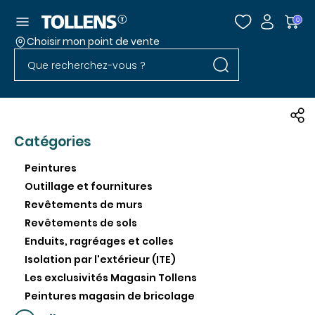
Accéder au menu
0
Choisir mon point de vente
Rechercher dans l
Passer la liste des magasins et aller au pied
Rechercher dans le site
Catégories
Peintures
Outillage et fournitures
Revêtements de murs
Revêtements de sols
Enduits, ragréages et colles
Isolation par l'extérieur (ITE)
Les exclusivités Magasin Tollens
Peintures magasin de bricolage